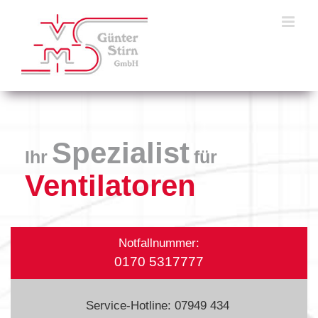
Skip
to
content
Spezialist
Ihr
für
Ventilatoren
Notfallnummer:
0170 5317777
Service-Hotline: 07949 434