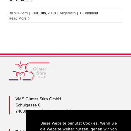
By
MH-Stirn
|
Juli 18th, 2018
|
Allgemein
|
1 Comment
Read More
VMS Günter Stirn GmbH
Schulgasse 6
74638 Waldenburg-Obersteinbach
Diese Website benutzt Cookies. Wenn Sie
die Website weiter nutzen, gehen wir von