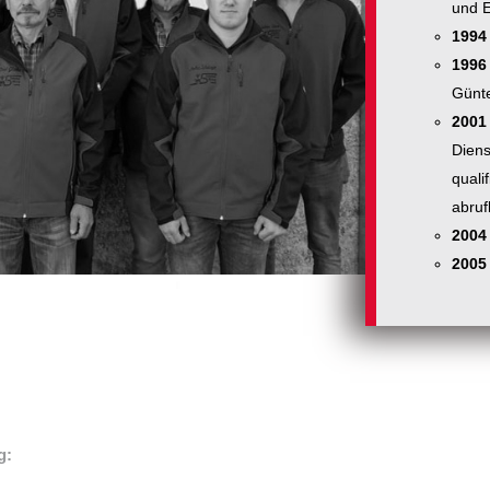
und E
1994
1996
Günte
2001
Diens
quali
abrufb
2004
2005
g: