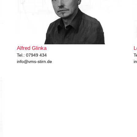
Alfred Glinka
L
Tel.: 07949 434
T
info@vms-stirn.de
i