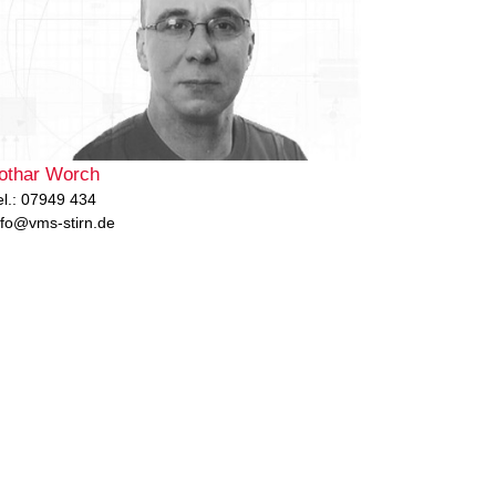
othar Worch
el.: 07949 434
nfo@vms-stirn.de