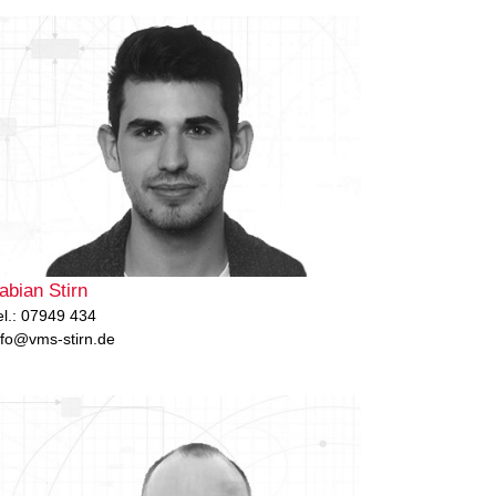
abian Stirn
el.: 07949 434
nfo@vms-stirn.de