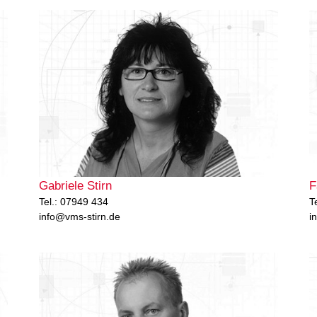
Gabriele Stirn
F
Tel.: 07949 434
T
info@vms-stirn.de
i